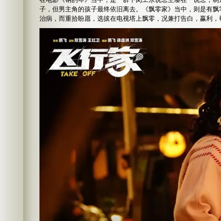
子，但男主角的孩子最终依旧离去。《飘零家》当中，则是有飘
治病，而重拾盼愿，选拔在电视塔上飘零，况兼打告白，赢利，