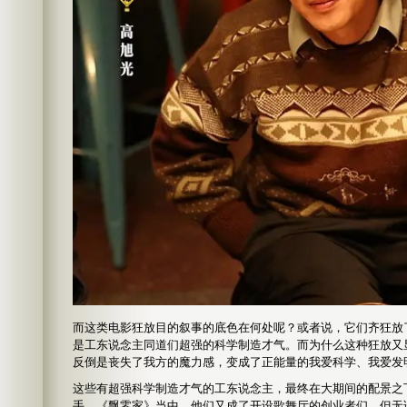
而这类电影狂放目的叙事的底色在何处呢？或者说，它们齐狂放
是工东说念主同道们超强的科学制造才气。而为什么这种狂放又
反倒是丧失了我方的魔力感，变成了正能量的我爱科学、我爱发
这些有超强科学制造才气的工东说念主，最终在大期间的配景之
手。《飘零家》当中，他们又成了开设歌舞厅的创业者们。但无