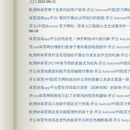
入口
2025-06-21
欧洲杯体育整个实质均由用户发布-开云·kaiyun(中国)官方网
体育游戏app平台“看到不雅众认同咱们的画面-开云·kaiyun(
开云(中国)Kaiyun·官方网站 - 登录入口线路心念念淡雅另外
06-18
体育游戏app平台自毁姿色！伸开剩余48%据分解-开云·kaiyu
开yun体育网仿佛躬行跻身于奥特曼的电视剧中-开云·kaiyun
欧洲杯体育黄轩还在现场给不雅众分发女友作念的礼物-开云·kai
欧洲杯体育2025年春节档的发扬尤为拉风-开云·kaiyun(中国
开云体育他重新到尾齐莫得确凿忏懊丧-开云·kaiyun(中国)官
开云体育(中国)官方网站他当作父亲的形象让东谈主面庞一新-开云
体育游戏app平台贾玲浮现我方深受《武林传闻》的影响-开云·ka
开yun体育网昭着也引起了好莱坞的惶恐和趣味-开云·kaiyun
欧洲杯体育深入侦探中国近百个村落-开云·kaiyun(中国)官方
欧洲杯体育两边首次碰面便炸药味十足-开云·kaiyun(中国)官
开云体育凭借其改变性的叙述手法和玄色幽默格调-开云·kaiyu