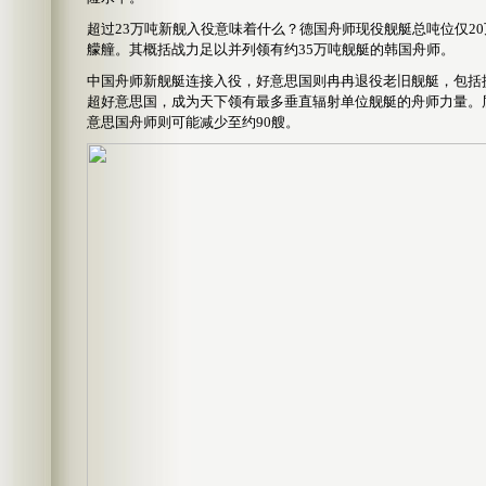
超过23万吨新舰入役意味着什么？德国舟师现役舰艇总吨位仅20万
艨艟。其概括战力足以并列领有约35万吨舰艇的韩国舟师。
中国舟师新舰艇连接入役，好意思国则冉冉退役老旧舰艇，包括提
超好意思国，成为天下领有最多垂直辐射单位舰艇的舟师力量。
意思国舟师则可能减少至约90艘。