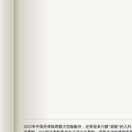
2025年中国舟师除两艘大型舰艇外，还将迎来六艘“盾舰”的入列