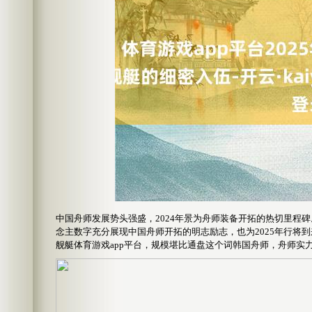
中国舟师发展势头强盛，2024年景为舟师装备开拓的热切里程
念主数字充分展现中国舟师开拓的明志励志，也为2025年行将
舰艇体育游戏app平台，规模堪比通盘这个词韩国舟师，舟师实