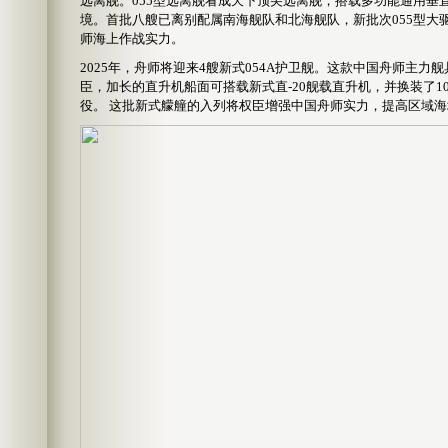
远离舰。055型远离舰看成天下顶尖远离舰，搭载多功能通用
境。首批八艘已离别配属南海舰队和北海舰队，新批次055型大
师海上作战实力。
2025年，舟师将迎来4艘新式054A护卫舰。这款中国舟师主
臣，加长的直升机船面可搭载新式直-20舰载直升机，并换装了1
役。 这批新式艨艟的入列将权臣增强中国舟师实力，提高区域