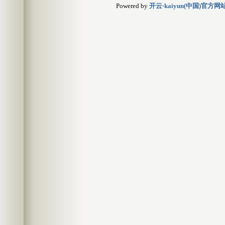
Powered by
开云·kaiyun(中国)官方