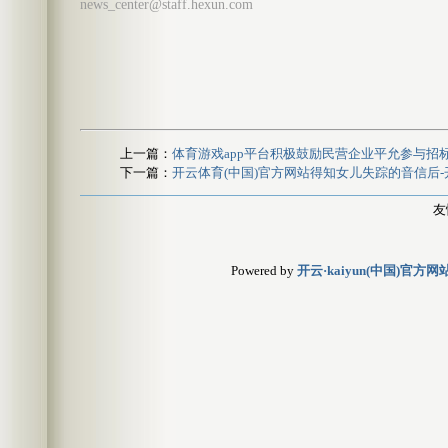
news_center@staff.hexun.com
上一篇：
体育游戏app平台积极鼓励民营企业平允参与招标投标
下一篇：
开云体育(中国)官方网站得知女儿失踪的音信后-开云
友
Powered by
开云·kaiyun(中国)官方