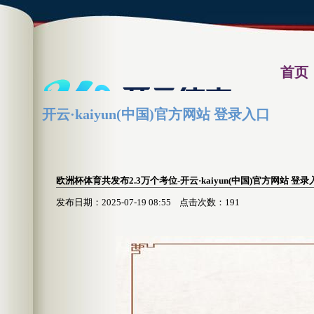
首页
开云·kaiyun(中国)官方网站 登录入口
汽车
欧洲杯体育共发布2.3万个考位-开云·kaiyun(中国)官方网站 登录
发布日期：2025-07-19 08:55 点击次数：191