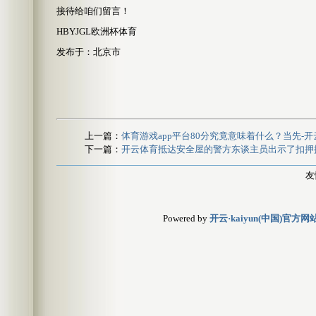
接待给咱们留言！
HBYJGL欧洲杯体育
发布于：北京市
上一篇：
体育游戏app平台80分究竟意味着什么？当先-开云·
下一篇：
开云体育抵达安全屋的警方东谈主员出示了扣押搜查令
友
Powered by
开云·kaiyun(中国)官方