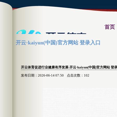
首页
开云·kaiyun(中国)官方网站 登录入口
汽车
开云体育促进行业健康有序发展-开云·kaiyun(中国)官方网站 登
发布日期：2026-06-14 07:50 点击次数：102