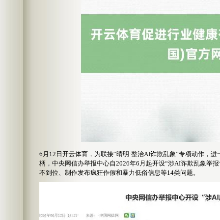
6月12日开云体育，为联接“晴明·整治AI诈欺乱象”专项动作
柄，中央网信办举报中心自2026年6月起开设“涉AI诈欺乱象
不到位、制作发布疯狂作假和暴力低俗信息等14类问题。