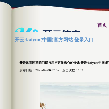
首页
开云·kaiyun(中国)官方网站 登录入口
汽车
开云体育同期咱们赐与用户更显忠心的价钱-开云·kaiyun(中国)
发布日期：2025-07-06 07:52 点击次数：103