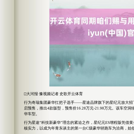
□大河报·豫视频记者 史歌开云体育
行为奇瑞集团豪华扛把子选手——星途品牌旗下的星纪元放大招了
启预售，推出4款版型，预售价16.28万元-21.98万元。该车
华车型。
行为星途“科技新豪华”理念的紧迫之作，星纪元ES增程版凭借
核实力，以成为年青东谈主的第一台C级豪华轿跑车为洽商，始