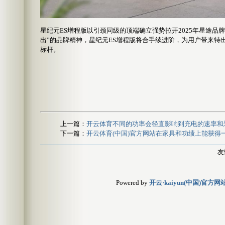
星纪元ES增程版以引颈同级的顶端确立强势拉开2025年星途
出”的品牌精神，星纪元ES增程版将合手续进阶，为用户带来
标杆。
上一篇：
开云体育不同的功率会径直影响到充电的速率和恶果-
下一篇：
开云体育(中国)官方网站在家具和功绩上能获得一定收
友
Powered by
开云·kaiyun(中国)官方