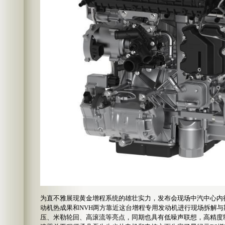
为直不雅展现黄金增程系统的雄壮实力，发布会现场中汽中心内
动机热成果和NVH两方靠近这台增程专用发动机进行现场拆解
压、米勒轮回、高滚流等亮点，同期也具有低噪声联想，高精度制