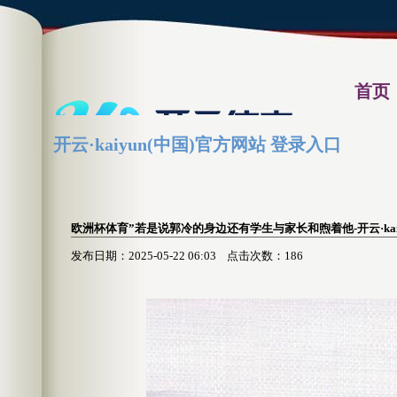
首页
开云·kaiyun(中国)官方网站 登录入口
汽车
欧洲杯体育”若是说郭冷的身边还有学生与家长和煦着他-开云·kaiy
发布日期：2025-05-22 06:03 点击次数：186