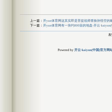
上一篇：
开yun体育网这其实即是菩提祖师查验孙悟空的耐性和
下一篇：
开yun体育网有一块约800亩的地盘-开云·kaiyu
友
Powered by
开云·kaiyun(中国)官方