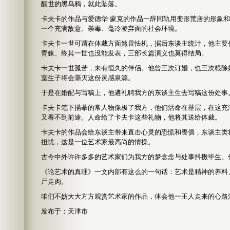
醒世的黑乌鸦，就此坠落。
卡夫卡的作品与爱德华·蒙克的作品一辞同轨用变形荒唐的形象
一个充满敌意、荼毒、毫冷凌弃面的社会环境。
卡夫卡一世可谓在体裁方面煞畏怯机，据后东谈主统计，他主要
青睐、终其一世也没能发表，三部长篇演义也莫得结局。
卡夫卡一世孤苦，未有恒久的伴侣。他曾三次订婚，也三次根除
室生子将会澌灭这份灵感泉源。
于是在婚配与写稿上，他遴礼聘我方的东谈主生去写稿这份处事
卡夫卡笔下描摹的常人物像极了我方，他们活命在基层，在这充
又看不到前途。人命给了卡夫卡这些礼物，他将其送给体裁。
卡夫卡的作品会给东谈主带来直击心灵的恐慌和畏俱，东谈主类
担忧，这是一位艺术家最高尚的情操。
古今中外许许多多的艺术家们为我方的梦念念与处事抖擞毕生。
《论艺术的真理》一文内部有这么的一句话：艺术是精神的养料
尸走肉。
咱们不妨大大方方观赏艺术家的作品，体会他一王人走来的心路
发布于：天津市